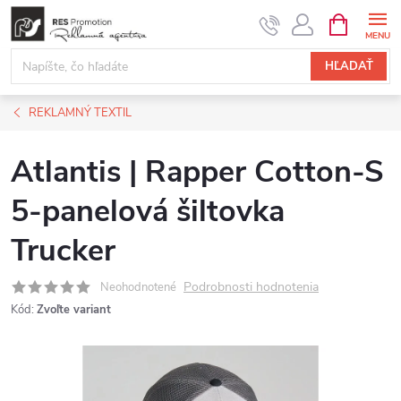
Prejsť
NÁKUPN
KOŠÍK
na
obsah
HĽADAŤ
REKLAMNÝ TEXTIL
Atlantis | Rapper Cotton-S
5-panelová šiltovka
Trucker
Podrobnosti hodnotenia
Neohodnotené
Kód:
Zvoľte variant