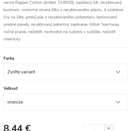
verzia Rapper Cotton (artikel: 33.8020), zaoblený šilt, recyklovaný
buckram, vnútorná strana šiltu z recyklovaného plastu, 4 ozdobné
švy na šilte, potný pás z recyklovaného polyesteru, laminované
predné panely, recyklovaný patentný zapínanie, štítok TearAway,
ručné pranie, nežehliť, nevhodné na sušenie v sušičke, nečistiť
chemicky
Farba
Veľkosť
8,44 €