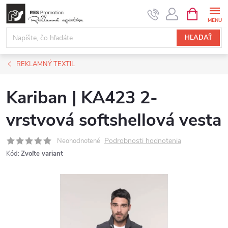
Prejsť
NÁKUPN
KOŠÍK
na
obsah
HĽADAŤ
REKLAMNÝ TEXTIL
Kariban | KA423 2-
vrstvová softshellová vesta
Podrobnosti hodnotenia
Neohodnotené
Kód:
Zvoľte variant