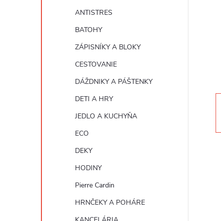
n
ANTISTRES
ý
BATOHY
ZÁPISNÍKY A BLOKY
p
CESTOVANIE
a
DÁŽDNIKY A PÁŠTENKY
DETI A HRY
n
JEDLO A KUCHYŇA
e
ECO
DEKY
l
HODINY
Pierre Cardin
HRNČEKY A POHÁRE
KANCELÁRIA