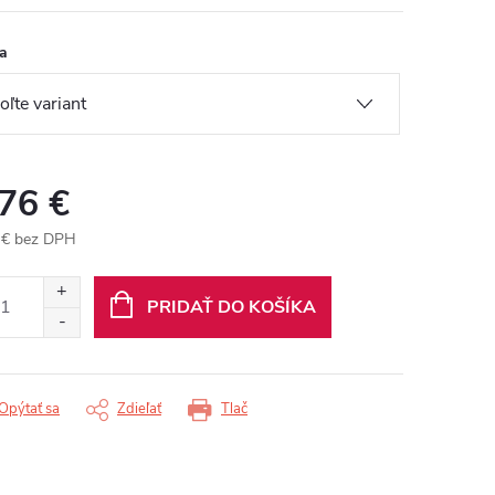
a
,76 €
 € bez DPH
otková
:
PRIDAŤ DO KOŠÍKA
Opýtať sa
Zdieľať
Tlač