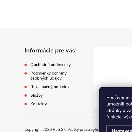
Z
á
Informácie pre vás
p
Obchodné podmienky
Podmienky ochrany
ä
osobných údajov
Reklamačný poriadok
t
Služby
Používame s
i
umožnili po
Kontakty
stránky a vď
funkcie, výk
e
Copyright 2026
RES.SK
. Všetky práva vyhradené.
Nastaven