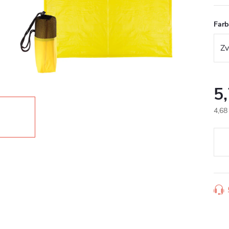
Farb
5
4,68
Jedn
cena