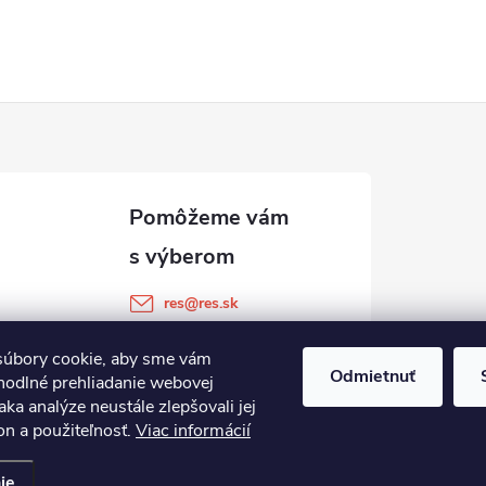
res
@
res.sk
+421 905 903 511
úbory cookie, aby sme vám
Odmietnuť
hodlné prehliadanie webovej
aka analýze neustále zlepšovali jej
on a použiteľnosť.
Viac informácií
ie