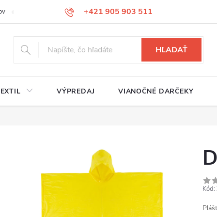
+421 905 903 511
ov
Reklamačný poriadok
Služby
Kontakty
HĽADAŤ
EXTIL
VÝPREDAJ
VIANOČNÉ DARČEKY
D
Kód:
Pláš