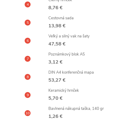
Čierny hrnček
8,76 €
Cestovná sada
13,98 €
Veľký a silný vak na šaty
47,58 €
Poznámkový blok A5
3,12 €
DIN A4 konferenčná mapa
53,27 €
Keramický hrnček
5,70 €
Bavlnená nákupná taška, 140 gr
1,26 €