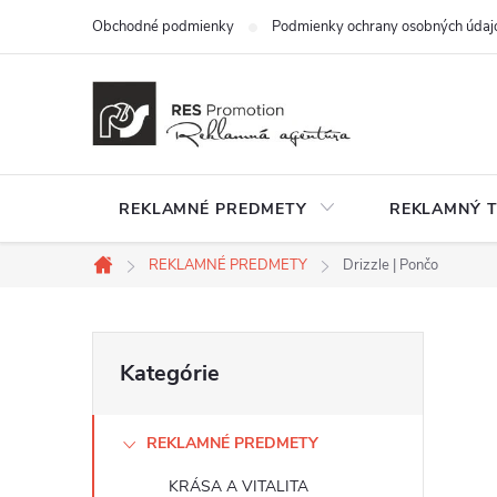
Prejsť
Obchodné podmienky
Podmienky ochrany osobných údaj
na
obsah
REKLAMNÉ PREDMETY
REKLAMNÝ T
REKLAMNÉ PREDMETY
Drizzle | Pončo
Domov
B
Preskočiť
Kategórie
kategórie
o
REKLAMNÉ PREDMETY
č
KRÁSA A VITALITA