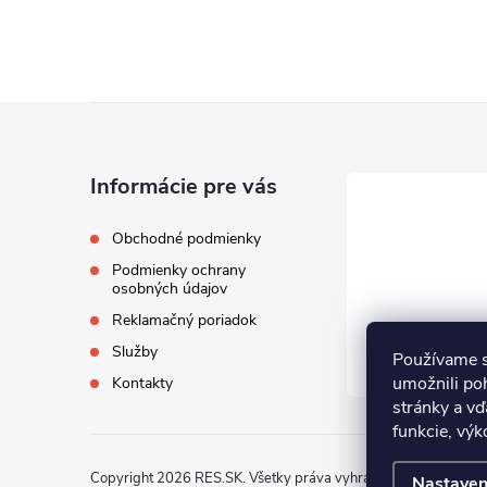
Z
á
Informácie pre vás
p
Obchodné podmienky
Podmienky ochrany
ä
osobných údajov
Reklamačný poriadok
t
Služby
Používame s
i
umožnili po
Kontakty
stránky a vď
funkcie, výk
e
Copyright 2026
RES.SK
. Všetky práva vyhradené.
Nastaven