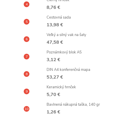
Čierny hrnček
8,76 €
Cestovná sada
13,98 €
Veľký a silný vak na šaty
47,58 €
Poznámkový blok A5
3,12 €
DIN A4 konferenčná mapa
53,27 €
Keramický hrnček
5,70 €
Bavlnená nákupná taška, 140 gr
1,26 €