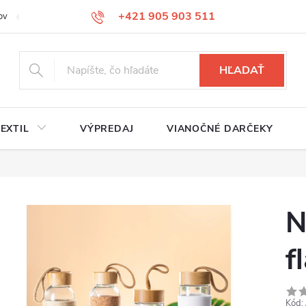
+421 905 903 511
ov
Reklamačný poriadok
Služby
Kontakty
HĽADAŤ
EXTIL
VÝPREDAJ
VIANOČNÉ DARČEKY
N
f
Kód: