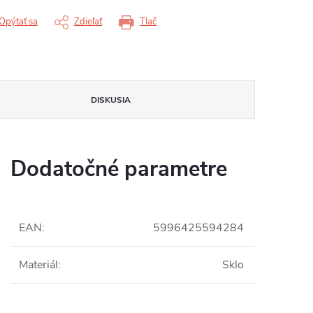
Opýtať sa
Zdieľať
Tlač
DISKUSIA
Dodatočné parametre
EAN
:
5996425594284
Materiál
:
Sklo