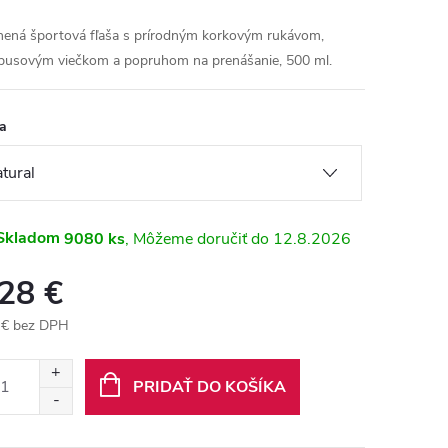
nená športová fľaša s prírodným korkovým rukávom,
usovým viečkom a popruhom na prenášanie, 500 ml.
a
Skladom
9080 ks
12.8.2026
,28 €
 € bez DPH
otková
:
PRIDAŤ DO KOŠÍKA