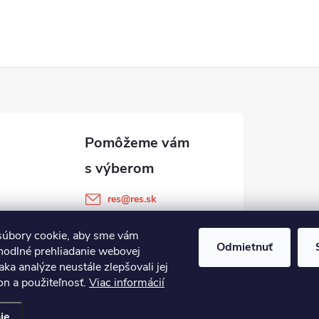
res
@
res.sk
+421 905 903 511
úbory cookie, aby sme vám
Odmietnuť
hodlné prehliadanie webovej
aka analýze neustále zlepšovali jej
on a použiteľnosť.
Viac informácií
ie