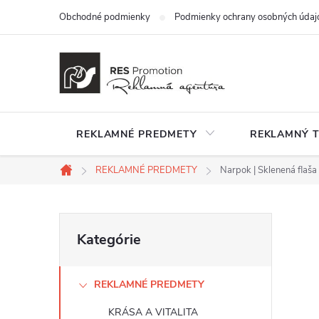
Prejsť
Obchodné podmienky
Podmienky ochrany osobných údaj
na
obsah
REKLAMNÉ PREDMETY
REKLAMNÝ T
REKLAMNÉ PREDMETY
Narpok | Sklenená flaša
Domov
B
Preskočiť
Kategórie
kategórie
o
REKLAMNÉ PREDMETY
č
KRÁSA A VITALITA