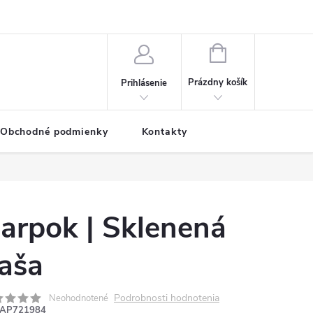
NÁKUPNÝ
KOŠÍK
Prázdny košík
Prihlásenie
Obchodné podmienky
Kontakty
arpok | Sklenená
laša
Podrobnosti hodnotenia
Neohodnotené
AP721984