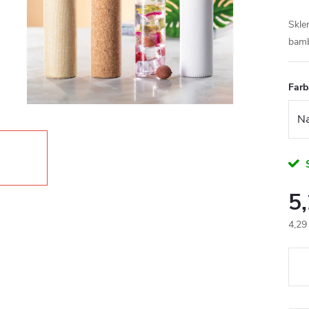
Skle
bamb
Farb
5
4,29
Jedn
cena