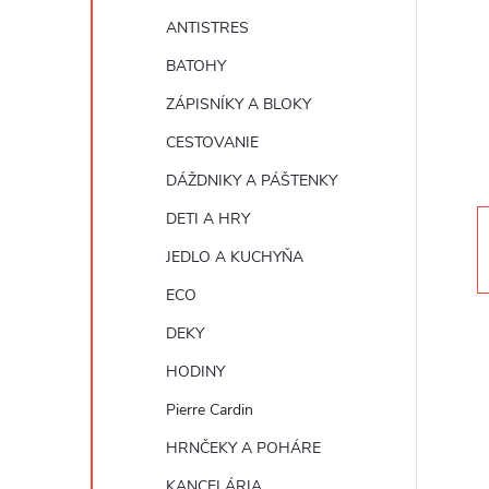
n
ANTISTRES
ý
BATOHY
ZÁPISNÍKY A BLOKY
p
CESTOVANIE
a
DÁŽDNIKY A PÁŠTENKY
DETI A HRY
n
JEDLO A KUCHYŇA
e
ECO
DEKY
l
HODINY
Pierre Cardin
HRNČEKY A POHÁRE
KANCELÁRIA