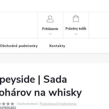
NÁKUPNÝ
KOŠÍK
Prázdny košík
Prihlásenie
Obchodné podmienky
Kontakty
peyside | Sada
ohárov na whisky
Podrobnosti hodnotenia
Neohodnotené
AP800482