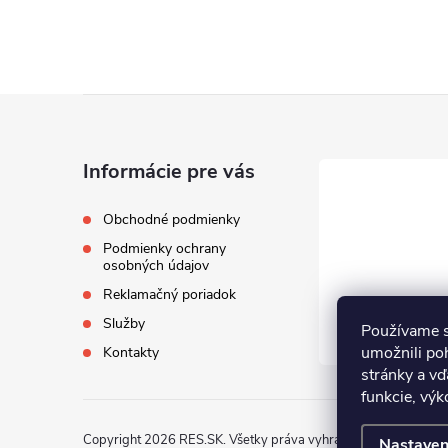
Z
á
Informácie pre vás
p
Obchodné podmienky
Podmienky ochrany
ä
osobných údajov
Reklamačný poriadok
t
Služby
Používame s
i
umožnili po
Kontakty
stránky a vď
funkcie, výk
e
Copyright 2026
RES.SK
. Všetky práva vyhradené.
Nastaven