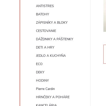
n
ANTISTRES
ý
BATOHY
ZÁPISNÍKY A BLOKY
p
CESTOVANIE
a
DÁŽDNIKY A PÁŠTENKY
DETI A HRY
n
JEDLO A KUCHYŇA
e
ECO
DEKY
l
HODINY
Pierre Cardin
HRNČEKY A POHÁRE
KANCELÁRIA