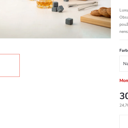
Luxu
Obsa
použ
nerez
Farb
Mom
3
24,7
Jedn
cena