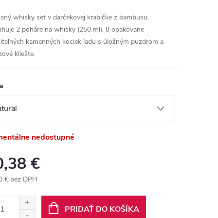
sný whisky set v darčekovej krabičke z bambusu.
huje 2 poháre na whisky (250 ml), 8 opakovane
iteľných kamenných kociek ľadu s úložným puzdrom a
ové kliešte.
a
entálne nedostupné
0,38 €
0 € bez DPH
otková
:
PRIDAŤ DO KOŠÍKA