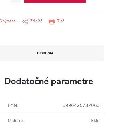
Opýtať sa
Zdieľať
Tlač
DISKUSIA
Dodatočné parametre
EAN
:
5996425737063
Materiál
:
Sklo