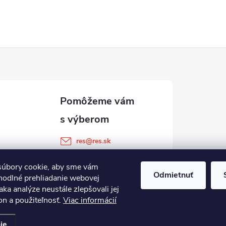
res
@
res.sk
+421 905 903 511
úbory cookie, aby sme vám
Odmietnuť
hodlné prehliadanie webovej
aka analýze neustále zlepšovali jej
on a použiteľnosť.
Viac informácií
ie