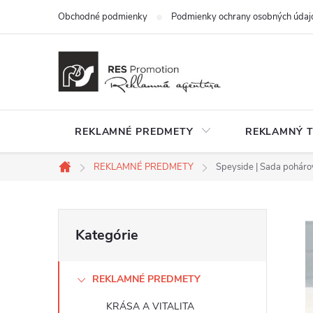
Prejsť
Obchodné podmienky
Podmienky ochrany osobných údaj
na
obsah
REKLAMNÉ PREDMETY
REKLAMNÝ T
REKLAMNÉ PREDMETY
Speyside | Sada poháro
Domov
B
Preskočiť
Kategórie
kategórie
o
REKLAMNÉ PREDMETY
č
KRÁSA A VITALITA