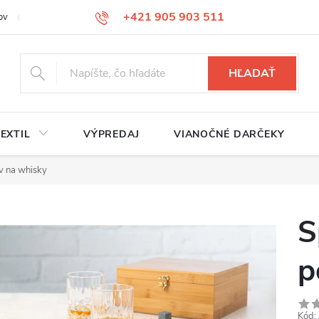
+421 905 903 511
ov
Reklamačný poriadok
Služby
Kontakty
HĽADAŤ
EXTIL
VÝPREDAJ
VIANOČNÉ DARČEKY
v na whisky
S
p
Kód: