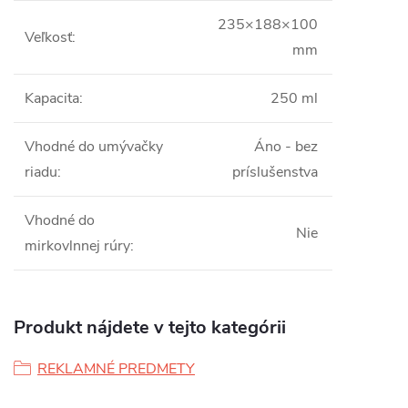
235×188×100
Veľkosť
:
mm
Kapacita
:
250 ml
Vhodné do umývačky
Áno - bez
riadu
:
príslušenstva
Vhodné do
Nie
mirkovlnnej rúry
:
Produkt nájdete v tejto kategórii
REKLAMNÉ PREDMETY