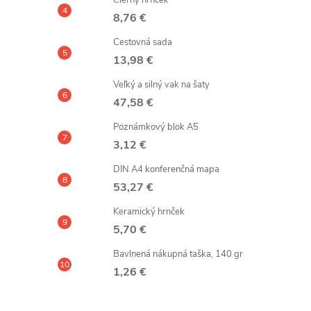
Čierny hrnček
8,76 €
Cestovná sada
13,98 €
Veľký a silný vak na šaty
47,58 €
Poznámkový blok A5
3,12 €
DIN A4 konferenčná mapa
53,27 €
Keramický hrnček
5,70 €
Bavlnená nákupná taška, 140 gr
1,26 €