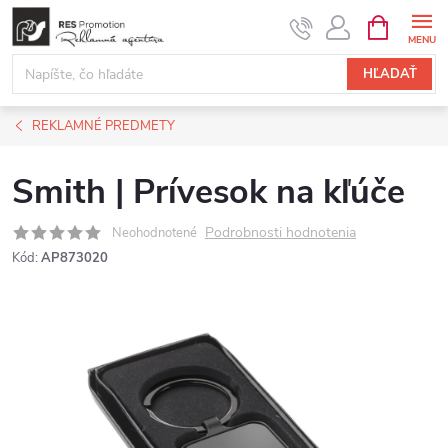
Prejsť
NÁKUPN
KOŠÍK
na
obsah
HĽADAŤ
REKLAMNÉ PREDMETY
Smith | Prívesok na kľúče
Podrobnosti hodnotenia
Neohodnotené
Kód:
AP873020