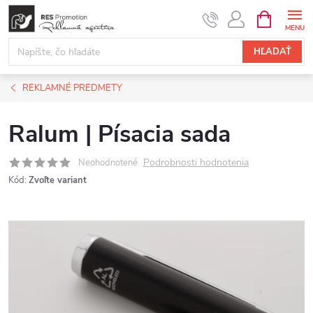
Prejsť
NÁKUPN
KOŠÍK
na
obsah
HĽADAŤ
REKLAMNÉ PREDMETY
Ralum | Písacia sada
Podrobnosti hodnotenia
Neohodnotené
Kód:
Zvoľte variant