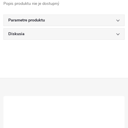
Popis produktu nie je dostupný
Parametre produktu
Diskusia
Z
á
p
ä