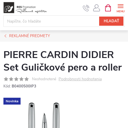
Prejsť
NÁKUPN
KOŠÍK
na
obsah
HĽADAŤ
REKLAMNÉ PREDMETY
PIERRE CARDIN DIDIER
Set Guličkové pero a roller
Podrobnosti hodnotenia
Neohodnotené
Kód:
B0400500IP3
Novinka