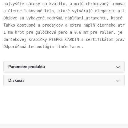
najvyššie nároky na kvalitu, a majú chrómovaný lemovan
a čierne lakované telo, ktoré vytvárajú eleganciu a tr
Obidve sú vybavené modrými náplňami atramentu, ktoré s
ľahko dostupné u predajcov a extra náplň čierneho atra
1 mm hrot pre guľôčkové pero a 0,6 mm pre roller, je s
darčekovej krabičky PIERRE CARDIN s certifikátom pravo
Odporúčaná technológia tlače laser.
Parametre produktu
Diskusia