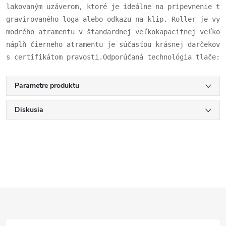
lakovaným uzáverom, ktoré je ideálne na pripevnenie tr
gravírovaného loga alebo odkazu na klip. Roller je vyb
modrého atramentu v štandardnej veľkokapacitnej veľkos
náplň čierneho atramentu je súčasťou krásnej darčekove
s certifikátom pravosti.Odporúčaná technológia tlače: 
Parametre produktu
Diskusia
Z
á