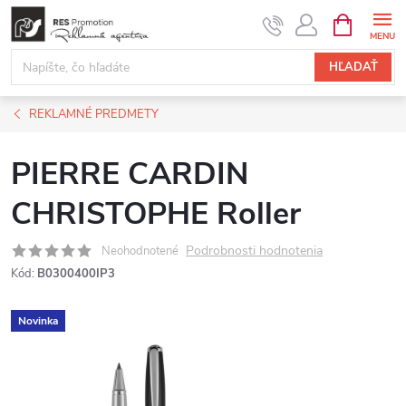
Prejsť
NÁKUPN
KOŠÍK
na
obsah
HĽADAŤ
REKLAMNÉ PREDMETY
PIERRE CARDIN
CHRISTOPHE Roller
Podrobnosti hodnotenia
Neohodnotené
Kód:
B0300400IP3
Novinka