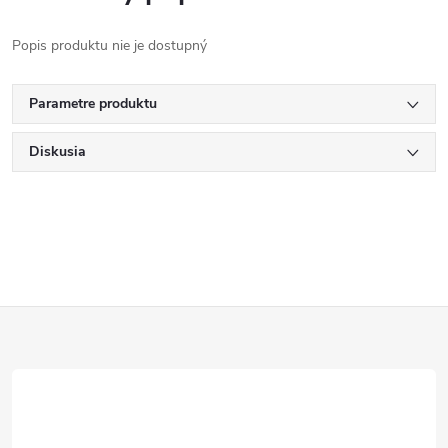
Popis produktu nie je dostupný
Parametre produktu
Diskusia
Z
á
p