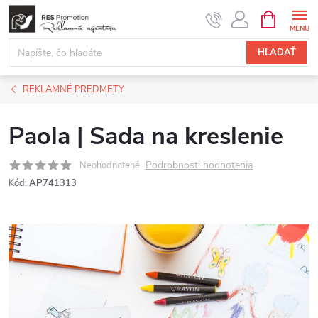
Prejsť
NÁKUPN
KOŠÍK
na
obsah
HĽADAŤ
REKLAMNÉ PREDMETY
Paola | Sada na kreslenie
Podrobnosti hodnotenia
Neohodnotené
Kód:
AP741313