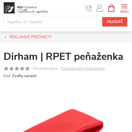
Prejsť
NÁKUPN
KOŠÍK
na
obsah
HĽADAŤ
REKLAMNÉ PREDMETY
Dirham | RPET peňaženka
Podrobnosti hodnotenia
Neohodnotené
Kód:
Zvoľte variant