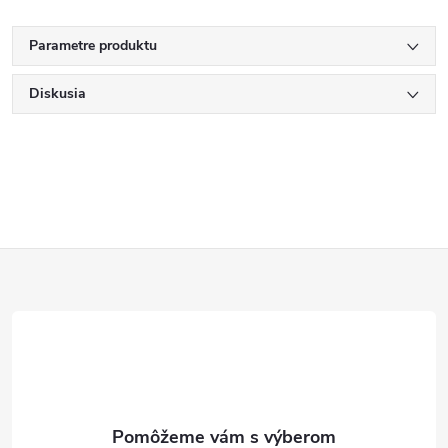
Parametre produktu
Diskusia
Z
á
p
ä