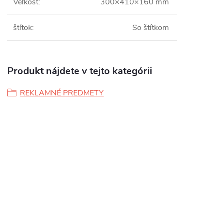
Veľkosť
:
300×410×160 mm
štítok
:
So štítkom
Produkt nájdete v tejto kategórii
REKLAMNÉ PREDMETY