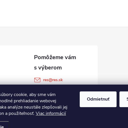
res
@
res.sk
+421 905 903 511
úbory cookie, aby sme vám
Odmietnuť
hodlné prehliadanie webovej
aka analýze neustále zlepšovali jej
on a použiteľnosť.
Viac informácií
ie