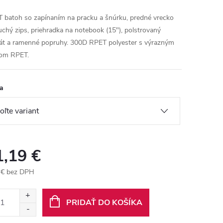
 batoh so zapínaním na pracku a šnúrku, predné vrecko
uchý zips, priehradka na notebook (15"), polstrovaný
át a ramenné popruhy. 300D RPET polyester s výrazným
kom RPET.
a
1,19 €
 € bez DPH
otková
:
PRIDAŤ DO KOŠÍKA