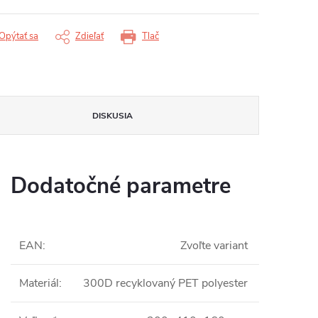
Opýtať sa
Zdieľať
Tlač
DISKUSIA
Dodatočné parametre
EAN
:
Zvoľte variant
Materiál
:
300D recyklovaný PET polyester