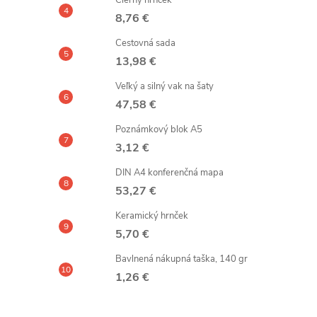
Čierny hrnček
8,76 €
Cestovná sada
13,98 €
Veľký a silný vak na šaty
47,58 €
Poznámkový blok A5
3,12 €
DIN A4 konferenčná mapa
53,27 €
Keramický hrnček
5,70 €
Bavlnená nákupná taška, 140 gr
1,26 €