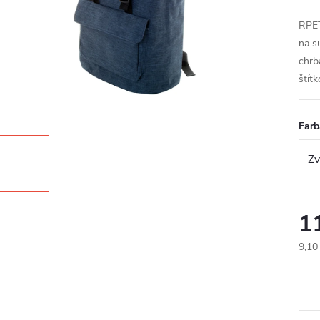
RPET
na s
chrb
štít
Farb
1
9,10
Jedn
cena