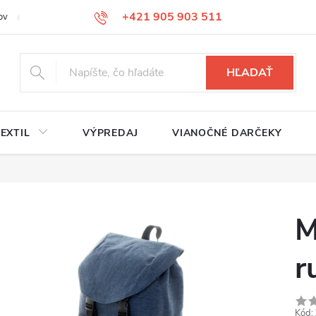
+421 905 903 511
ov
Reklamačný poriadok
Služby
Kontakty
HĽADAŤ
EXTIL
VÝPREDAJ
VIANOČNÉ DARČEKY
M
r
Kód: