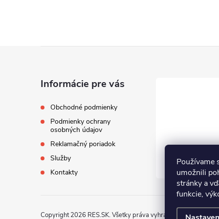
Z
á
Informácie pre vás
p
Obchodné podmienky
Podmienky ochrany
ä
osobných údajov
Reklamačný poriadok
t
Služby
Používame s
i
umožnili po
Kontakty
stránky a vď
funkcie, výk
e
Copyright 2026
RES.SK
. Všetky práva vyhradené.
Nastaven