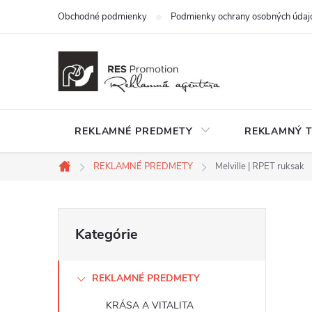
Prejsť
Obchodné podmienky
Podmienky ochrany osobných údaj
na
obsah
REKLAMNÉ PREDMETY
REKLAMNÝ T
REKLAMNÉ PREDMETY
Melville | RPET ruksak
Domov
B
Preskočiť
Kategórie
kategórie
o
REKLAMNÉ PREDMETY
č
KRÁSA A VITALITA