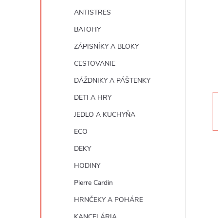
n
ANTISTRES
ý
BATOHY
ZÁPISNÍKY A BLOKY
p
CESTOVANIE
a
DÁŽDNIKY A PÁŠTENKY
DETI A HRY
n
JEDLO A KUCHYŇA
e
ECO
DEKY
l
HODINY
Pierre Cardin
HRNČEKY A POHÁRE
KANCELÁRIA