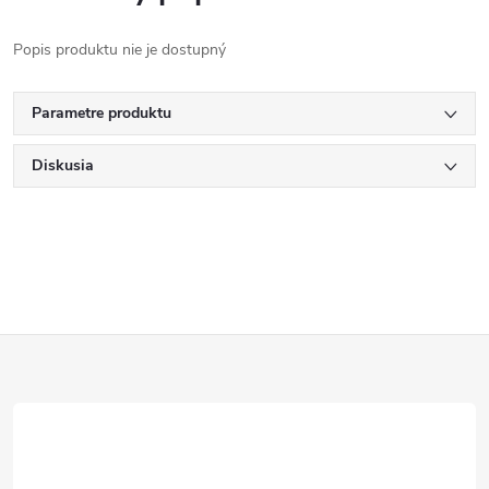
Popis produktu nie je dostupný
Parametre produktu
Diskusia
Z
á
p