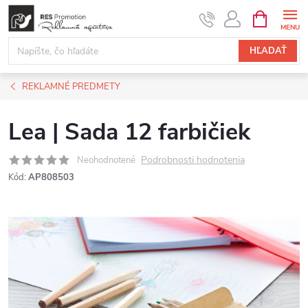
Prejsť
NÁKUPN
KOŠÍK
na
obsah
HĽADAŤ
REKLAMNÉ PREDMETY
Lea | Sada 12 farbičiek
Podrobnosti hodnotenia
Neohodnotené
Kód:
AP808503