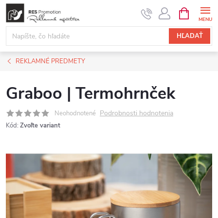
Prejsť
NÁKUPN
KOŠÍK
na
obsah
HĽADAŤ
REKLAMNÉ PREDMETY
Graboo | Termohrnček
Podrobnosti hodnotenia
Neohodnotené
Kód:
Zvoľte variant