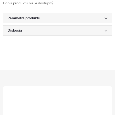
Popis produktu nie je dostupný
Parametre produktu
Diskusia
Z
á
p
ä