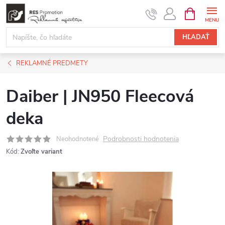
Prejsť
NÁKUPN
KOŠÍK
na
obsah
HĽADAŤ
REKLAMNÉ PREDMETY
Daiber | JN950 Fleecová
deka
Podrobnosti hodnotenia
Neohodnotené
Kód:
Zvoľte variant