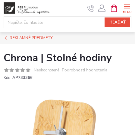
Prejsť
NÁKUPN
KOŠÍK
na
obsah
HĽADAŤ
REKLAMNÉ PREDMETY
Chrona | Stolné hodiny
Podrobnosti hodnotenia
Neohodnotené
Kód:
AP733366