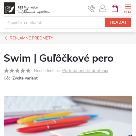
Prejsť
NÁKUPN
KOŠÍK
na
obsah
HĽADAŤ
REKLAMNÉ PREDMETY
Swim | Guľôčkové pero
Podrobnosti hodnotenia
Neohodnotené
Kód:
Zvoľte variant