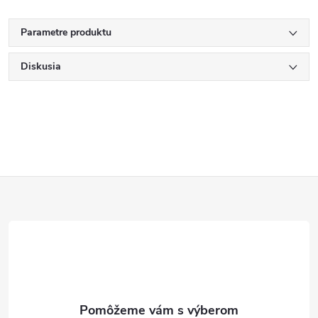
Parametre produktu
Diskusia
Z
á
p
ä