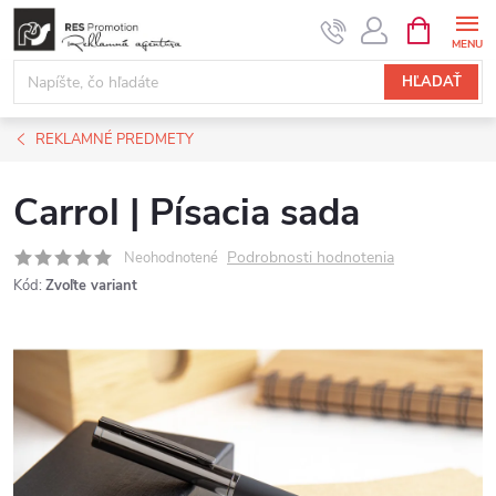
Prejsť
NÁKUPN
KOŠÍK
na
obsah
HĽADAŤ
REKLAMNÉ PREDMETY
Carrol | Písacia sada
Podrobnosti hodnotenia
Neohodnotené
Kód:
Zvoľte variant