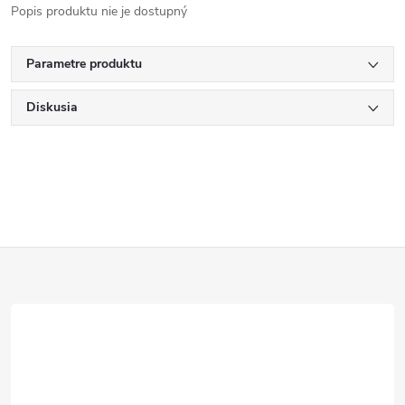
Popis produktu nie je dostupný
Parametre produktu
Diskusia
Z
á
p
ä