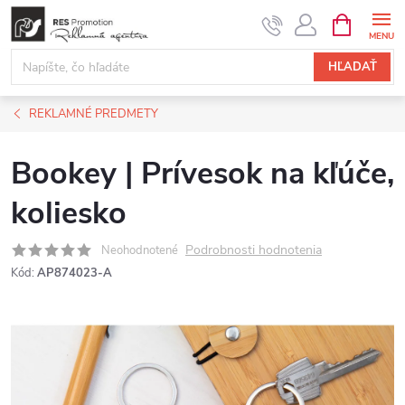
Prejsť
NÁKUPN
KOŠÍK
na
obsah
HĽADAŤ
REKLAMNÉ PREDMETY
Bookey | Prívesok na kľúče,
koliesko
Podrobnosti hodnotenia
Neohodnotené
Kód:
AP874023-A