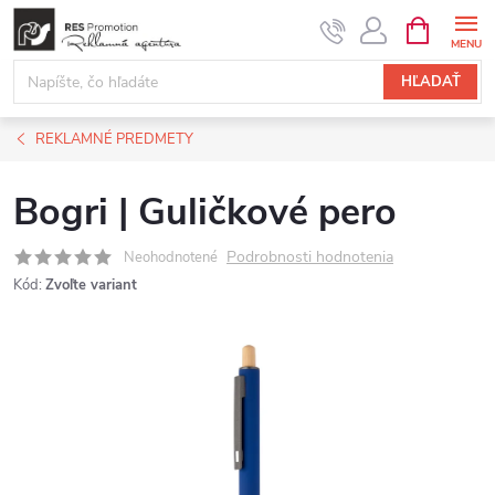
Prejsť
NÁKUPN
KOŠÍK
na
obsah
HĽADAŤ
REKLAMNÉ PREDMETY
Bogri | Guličkové pero
Podrobnosti hodnotenia
Neohodnotené
Kód:
Zvoľte variant