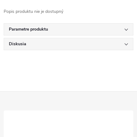
Popis produktu nie je dostupný
Parametre produktu
Diskusia
Z
á
p