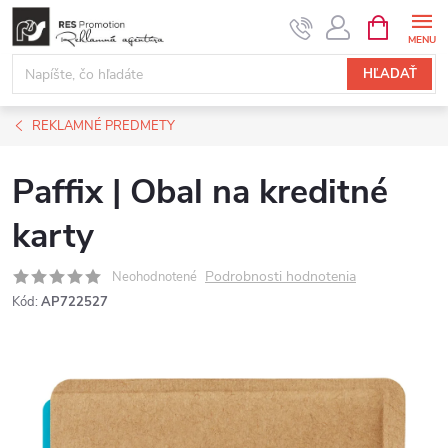
Prejsť
NÁKUPN
KOŠÍK
na
obsah
HĽADAŤ
REKLAMNÉ PREDMETY
Paffix | Obal na kreditné
karty
Podrobnosti hodnotenia
Neohodnotené
Kód:
AP722527