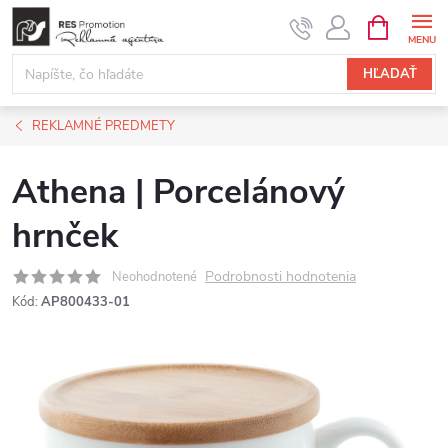
Prejsť
NÁKUPN
KOŠÍK
na
obsah
HĽADAŤ
REKLAMNÉ PREDMETY
Athena | Porcelánový
hrnček
Podrobnosti hodnotenia
Neohodnotené
Kód:
AP800433-01