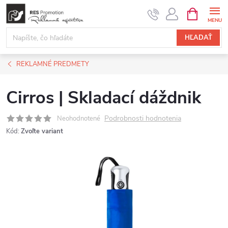
Prejsť
NÁKUPN
KOŠÍK
na
obsah
HĽADAŤ
REKLAMNÉ PREDMETY
Cirros | Skladací dáždnik
Podrobnosti hodnotenia
Neohodnotené
Kód:
Zvoľte variant