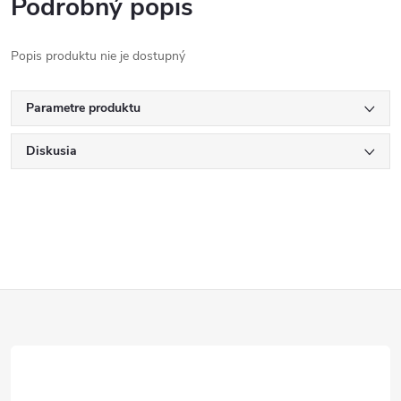
Podrobný popis
Popis produktu nie je dostupný
Parametre produktu
Diskusia
Z
á
p