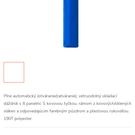
Plne automatický (otváranie/zatváranie), vetruodolný skladací
dáždnik s 8 panelmi. S kovovou tyčkou, rámom z kovových/sklených
vláken a odpovedajúcim farebným púzdrom a plastovou rukoväťou.
190T polyester.