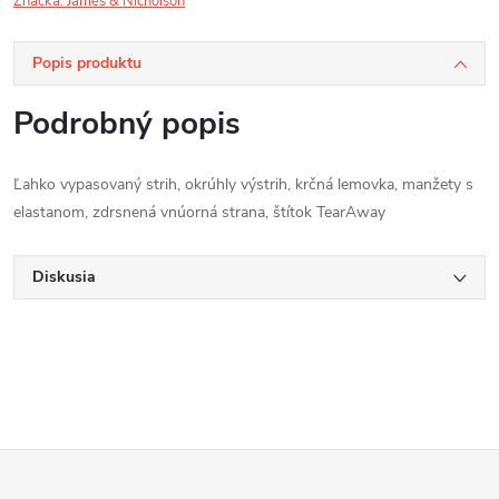
Značka:
James & Nicholson
Popis produktu
Podrobný popis
Ľahko vypasovaný strih, okrúhly výstrih, krčná lemovka, manžety s
elastanom, zdrsnená vnúorná strana, štítok TearAway
Diskusia
Z