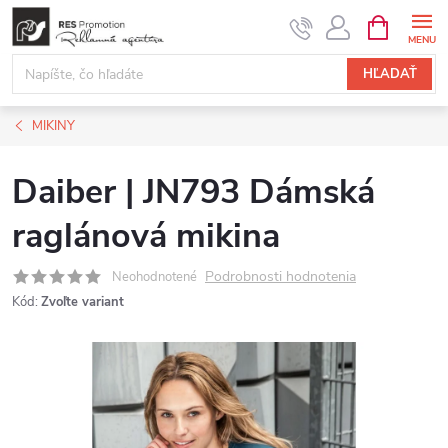
Prejsť
NÁKUPN
KOŠÍK
na
obsah
HĽADAŤ
MIKINY
Daiber | JN793 Dámská
raglánová mikina
Podrobnosti hodnotenia
Neohodnotené
Kód:
Zvoľte variant