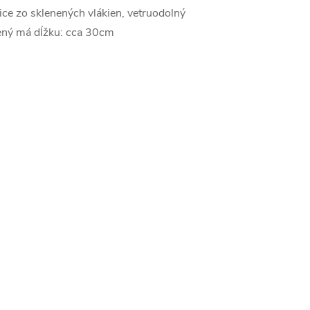
nice zo sklenených vlákien, vetruodolný
rený má dĺžku: cca 30cm