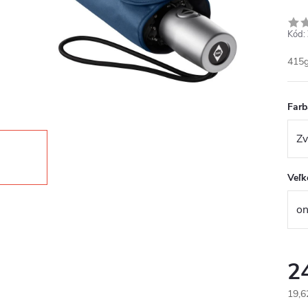
Kód:
415g
Farb
Veľk
2
19,6