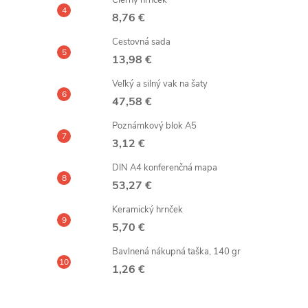
Čierny hrnček
8,76 €
Cestovná sada
13,98 €
Veľký a silný vak na šaty
47,58 €
Poznámkový blok A5
3,12 €
DIN A4 konferenčná mapa
53,27 €
Keramický hrnček
5,70 €
Bavlnená nákupná taška, 140 gr
1,26 €