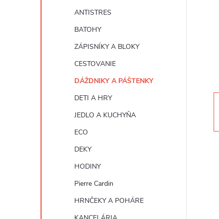
n
ANTISTRES
ý
BATOHY
ZÁPISNÍKY A BLOKY
p
CESTOVANIE
a
DÁŽDNIKY A PÁŠTENKY
DETI A HRY
n
JEDLO A KUCHYŇA
e
ECO
DEKY
l
HODINY
Pierre Cardin
HRNČEKY A POHÁRE
KANCELÁRIA