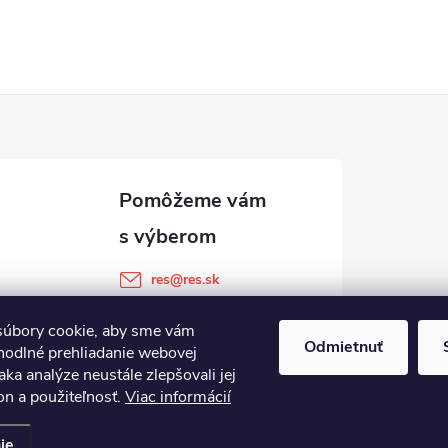
res
@
res.sk
+421 905 903 511
úbory cookie, aby sme vám
Odmietnuť
hodlné prehliadanie webovej
aka analýze neustále zlepšovali jej
on a použiteľnosť.
Viac informácií
ie