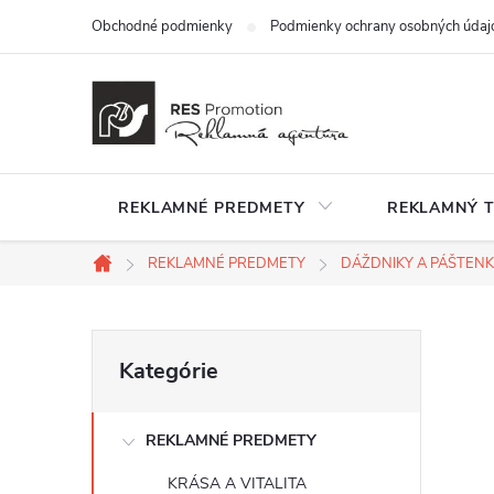
Prejsť
Obchodné podmienky
Podmienky ochrany osobných údaj
na
obsah
REKLAMNÉ PREDMETY
REKLAMNÝ T
REKLAMNÉ PREDMETY
DÁŽDNIKY A PÁŠTEN
Domov
B
Preskočiť
Kategórie
kategórie
o
REKLAMNÉ PREDMETY
č
KRÁSA A VITALITA