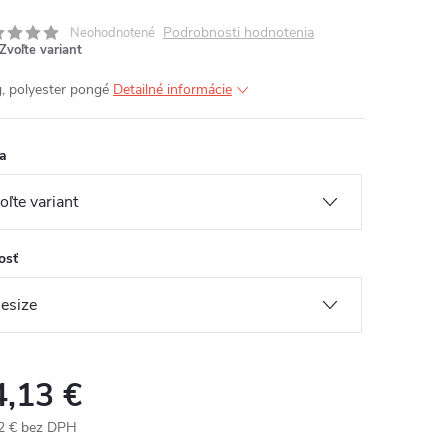
Podrobnosti hodnotenia
Neohodnotené
Zvoľte variant
, polyester pongé
Detailné informácie
a
osť
4,13 €
2 € bez DPH