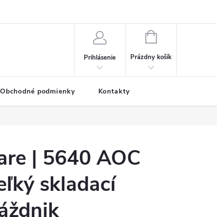
NÁKUPNÝ
KOŠÍK
Prázdny košík
Prihlásenie
Obchodné podmienky
Kontakty
are | 5640 AOC
eľký skladací
áždnik