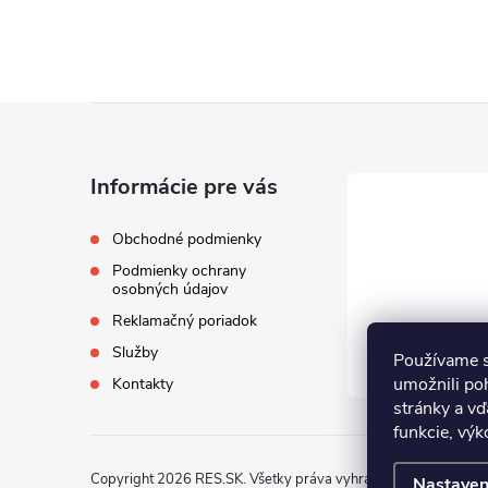
Z
á
Informácie pre vás
p
Obchodné podmienky
Podmienky ochrany
ä
osobných údajov
Reklamačný poriadok
t
Služby
Používame s
i
umožnili po
Kontakty
stránky a vď
funkcie, výk
e
Copyright 2026
RES.SK
. Všetky práva vyhradené.
Nastaven