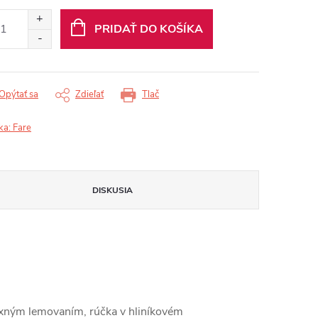
otková
:
PRIDAŤ DO KOŠÍKA
Opýtať sa
Zdieľať
Tlač
ka:
Fare
DISKUSIA
lexným lemovaním, rúčka v hliníkovém