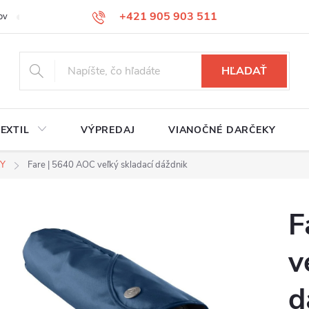
+421 905 903 511
ov
Reklamačný poriadok
Služby
Kontakty
HĽADAŤ
EXTIL
VÝPREDAJ
VIANOČNÉ DARČEKY
KY
Fare | 5640 AOC veľký skladací dáždnik
F
v
d