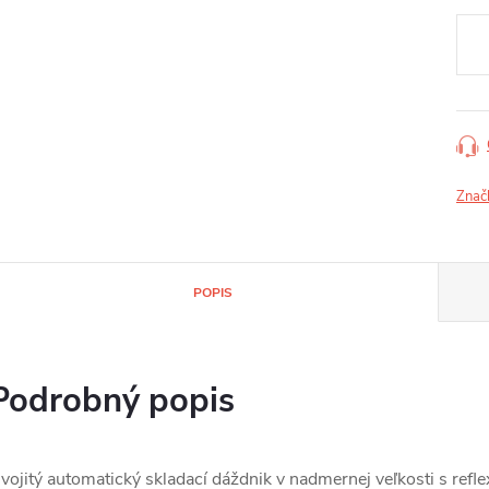
Jedn
cena
Znač
POPIS
Podrobný popis
vojitý automatický skladací dáždnik v nadmernej veľkosti s ref