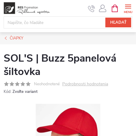
Prejsť
NÁKUPN
KOŠÍK
na
obsah
HĽADAŤ
ČIAPKY
SOL'S | Buzz 5panelová
šiltovka
Podrobnosti hodnotenia
Neohodnotené
Kód:
Zvoľte variant