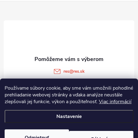
Z
á
p
ä
t
res
@
res.sk
i
+421 905 903 511
Používame súbory cookie, aby sme vám umožnili pohodlné
prehliadanie webovej stránky a vďaka analýze neustále
e
zlepšovali jej funkcie, výkon a použiteľnosť.
Viac informácií
Informácie pre vás
Nastavenie
Copyright 2026
RES.SK
. Všetky práva vyhradené.
Odmietnuť