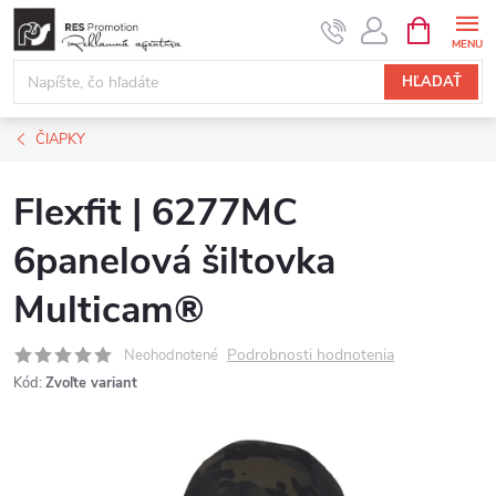
Prejsť
NÁKUPN
KOŠÍK
na
obsah
HĽADAŤ
ČIAPKY
Flexfit | 6277MC
6panelová šiltovka
Multicam®
Podrobnosti hodnotenia
Neohodnotené
Kód:
Zvoľte variant