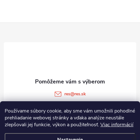
Z
á
p
ä
t
res
@
res.sk
i
+421 905 903 511
Používame súbory cookie, aby sme vám umožnili pohodlné
prehliadanie webovej stránky a vďaka analýze neustále
e
zlepšovali jej funkcie, výkon a použiteľnosť.
Viac informácií
Informácie pre vás
Nastavenie