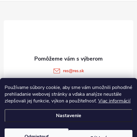
Z
á
p
ä
t
res
@
res.sk
i
+421 905 903 511
Používame súbory cookie, aby sme vám umožnili pohodlné
prehliadanie webovej stránky a vďaka analýze neustále
e
zlepšovali jej funkcie, výkon a použiteľnosť.
Viac informácií
Informácie pre vás
Nastavenie
Copyright 2026
RES.SK
. Všetky práva vyhradené.
Odmietnuť