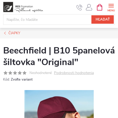
Prejsť
NÁKUPN
KOŠÍK
na
obsah
HĽADAŤ
ČIAPKY
Beechfield | B10 5panelová
šiltovka "Original"
Podrobnosti hodnotenia
Neohodnotené
Kód:
Zvoľte variant